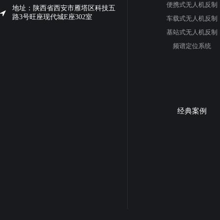
便携式无人机反制
地址：陕西省西安市雁塔区科技五
路3号旺座现代城E座302室
车载式无人机反制
基站式无人机反制
频谱定位系统
经典案例