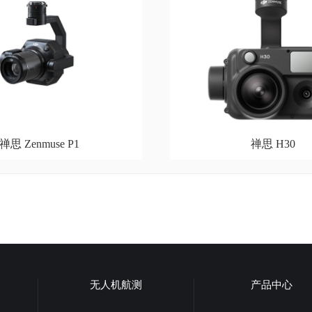
禅思 Zenmuse P1
禅思 H30
无人机航测
产品中心