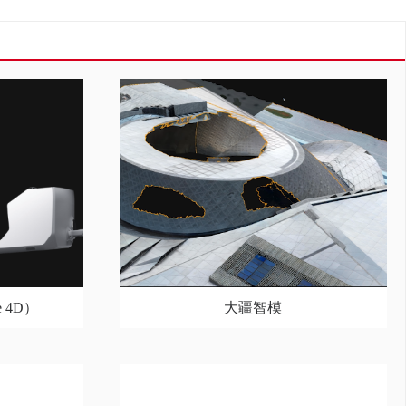
e 4D）
大疆智模